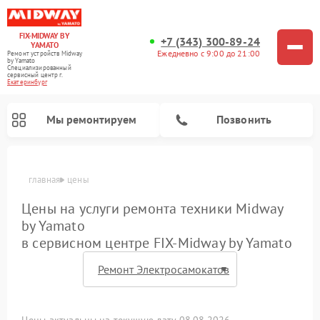
FIX-MIDWAY BY
+7 (343) 300-89-24
YAMATO
Ежедневно с 9:00 до 21:00
Ремонт устройств Midway
by Yamato
Специализированный
cервисный центр г.
Екатеринбург
Мы ремонтируем
Позвонить
главная
цены
Ремонт электросамокатов Midway by Yamato
Цены на услуги ремонта техники Midway
by Yamato
в сервисном центре FIX-Midway by Yamato
Цены актуальны на текущую дату 08.08.2026