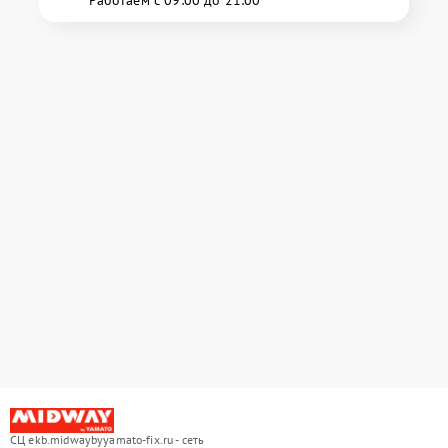
СЦ ekb.midwaybyyamato-fix.ru - сеть