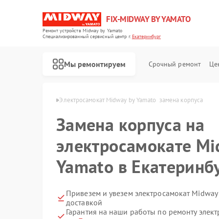
FIX-MIDWAY BY YAMATO
Ремонт устройств Midway by Yamato
Специализированный cервисный центр г.
Екатеринбург
Мы ремонтируем
Срочный ремонт
Це
Ремонт электросамокатов Midway by Yamato
to  в Екатеринбурге
Электросамокат Midway by Yamato  замена корпуса
Замена корпуса на
электросамокате Mi
Yamato в Екатеринб
Привезем и увезем электросамокат Midway
доставкой
Гарантия на наши работы по ремонту элек