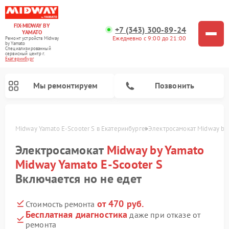
FIX-MIDWAY BY
+7 (343) 300-89-24
YAMATO
Ежедневно с 9:00 до 21:00
Ремонт устройств Midway
by Yamato
Специализированный
cервисный центр г.
Екатеринбург
Мы ремонтируем
Позвонить
ato  Midway Yamato E-Scooter S в Екатеринбурге
Электросамокат Midway by 
Ремонт электросамокатов Midway by Yamato
Электросамокат
Midway by Yamato
Midway Yamato E-Scooter S
Включается но не едет
от 470 руб.
Стоимость ремонта
Бесплатная диагностика
даже при отказе от
ремонта